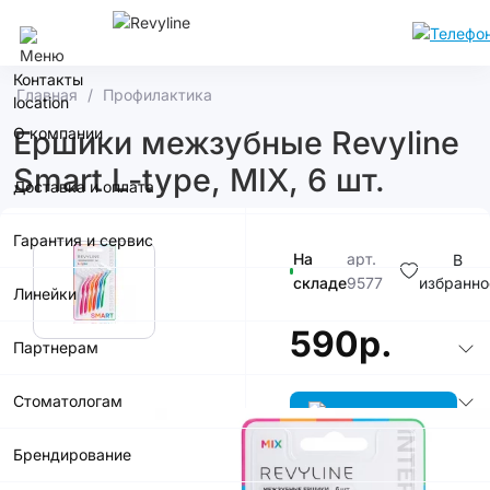
Омск
Контакты
Главная
Профилактика
О компании
Ершики межзубные Revyline
Smart L-type, MIX, 6 шт.
Доставка и оплата
Гарантия и сервис
На
арт.
В
складе
9577
избранно
Линейки
590р.
Партнерам
Стоматологам
Брендирование
В корзину