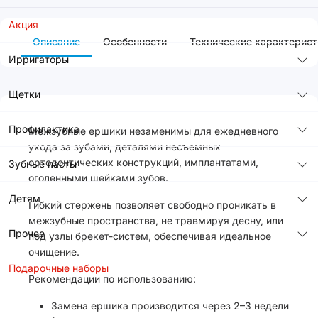
Акция
Описание
Особенности
Технические характерист
Ирригаторы
Щетки
Профилактика
Межзубные ершики незаменимы для ежедневного
ухода за зубами, деталями несъемных
ортодонтических конструкций, имплантатами,
Зубные пасты
оголенными шейками зубов.
Детям
Гибкий стержень позволяет свободно проникать в
межзубные пространства, не травмируя десну, или
Прочее
под узлы брекет-систем, обеспечивая идеальное
очищение.
Подарочные наборы
Рекомендации по использованию:
Замена ершика производится через 2–3 недели