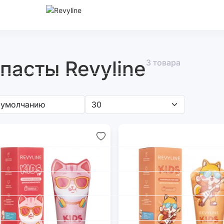
пасты Revyline
3 товара