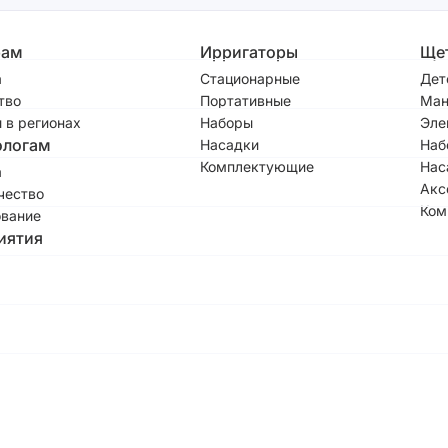
рам
Ирригаторы
Ще
а
Стационарные
Дет
тво
Портативные
Ман
 в регионах
Наборы
Эле
ологам
Насадки
Наб
Комплектующие
Нас
а
Акс
чество
Ком
вание
иятия