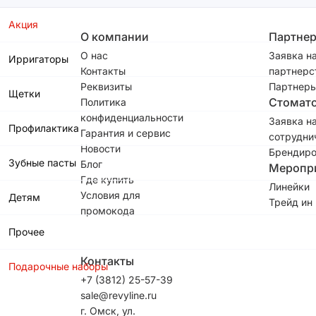
Акция
О компании
Партне
О нас
Заявка н
Ирригаторы
Контакты
партнерс
Реквизиты
Партнеры
Щетки
Стомат
Политика
конфиденциальности
Заявка н
Профилактика
Гарантия и сервис
сотрудни
Новости
Брендиро
Зубные пасты
Блог
Меропр
Где купить
Линейки
Условия для
Детям
Трейд ин
промокода
Прочее
Контакты
Подарочные наборы
+7 (3812) 25-57-39
sale@revyline.ru
г. Омск, ул.