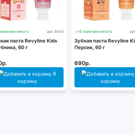
 наличии:
много
арт. 8443
В наличии:
много
ар
ная паста Revyline Kids
Зубная паста Revyline K
бника, 60 г
Персик, 60 г
0р.
690р.
В
корзину
корзину