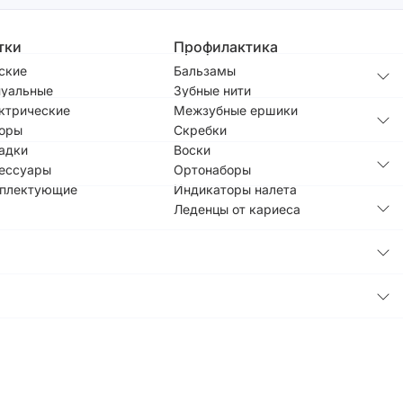
тки
Профилактика
ские
Бальзамы
уальные
Зубные нити
ктрические
Межзубные ершики
оры
Скребки
адки
Воски
ессуары
Ортонаборы
плектующие
Индикаторы налета
Леденцы от кариеса