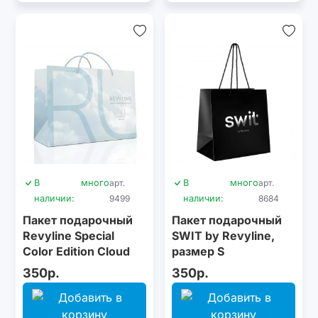
В
много
арт.
В
много
арт.
наличии:
9499
наличии:
8684
Пакет подарочный
Пакет подарочный
Revyline Special
SWIT by Revyline,
Color Edition Cloud
размер S
Dancer, размер М
350р.
350р.