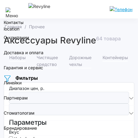
Омск
Контакты
Главная
Прочее
О компании
Аксессуары Revyline
64 товара
Доставка и оплата
Наборы
Чистящее
Дорожные
Контейнеры
средство
чехлы
Гарантия и сервис
Фильтры
Линейки
Диапазон цен, р.
Партнерам
Стоматологам
Параметры
Брендирование
Вкус