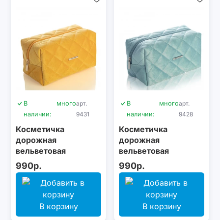
В
много
арт.
В
много
арт.
наличии:
9431
наличии:
9428
Косметичка
Косметичка
дорожная
дорожная
вельветовая
вельветовая
Revyline, желтая
Revyline, голубая
990р.
990р.
В корзину
В корзину