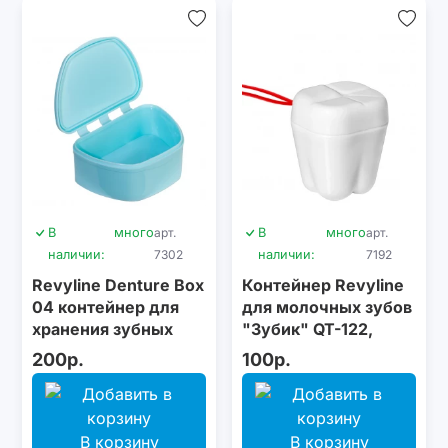
В
много
арт.
В
много
арт.
наличии:
7302
наличии:
7192
Revyline Denture Box
Контейнер Revyline
04 контейнер для
для молочных зубов
хранения зубных
"Зубик" QT-122,
конструкций,
белый - красный
200р.
100р.
бирюзовый
В корзину
В корзину