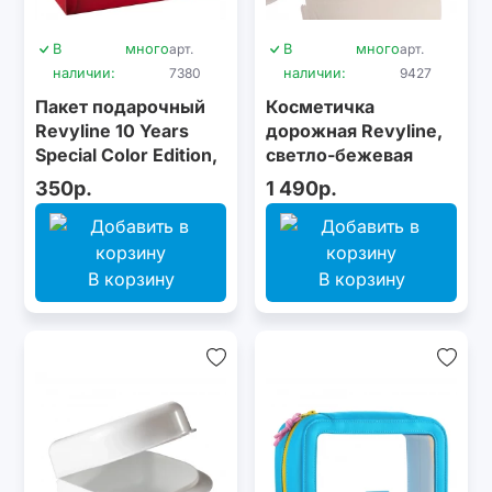
В
много
арт.
В
много
арт.
наличии:
7380
наличии:
9427
Пакет подарочный
Косметичка
Revyline 10 Years
дорожная Revyline,
Special Color Edition,
светло-бежевая
размер М
350р.
1 490р.
В корзину
В корзину