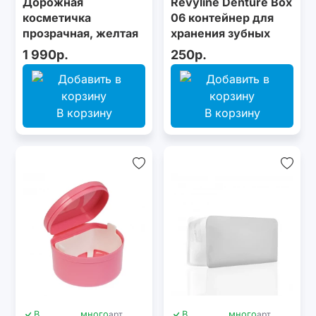
Дорожная
Revyline Denture Box
косметичка
06 контейнер для
прозрачная, желтая
хранения зубных
конструкций
1 990р.
250р.
В корзину
В корзину
В
много
арт.
В
много
арт.