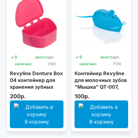
В
много
арт.
В
много
арт.
наличии:
7301
наличии:
7179
Revyline Denture Box
Контейнер Revyline
04 контейнер для
для молочных зубов
хранения зубных
"Мышка" QT-007,
конструкций,
голубой
200р.
100р.
розовый
В корзину
В корзину