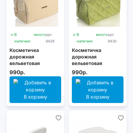
В
много
арт.
В
много
арт.
наличии:
9429
наличии:
9430
Косметичка
Косметичка
дорожная
дорожная
вельветовая
вельветовая
Revyline, бежевая
Revyline, зеленая
990р.
990р.
В корзину
В корзину