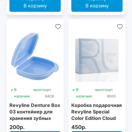
В корзину
В корзину
В
много
арт.
В
много
арт.
наличии:
8408
наличии:
9500
Revyline Denture Box
Коробка подарочная
03 контейнер для
Revyline Special
хранения зубных
Color Edition Cloud
конструкций,
Dancer, размер L
200р.
450р.
голубой