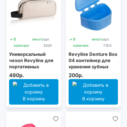
В
много
арт.
В
много
арт.
наличии:
8326
наличии:
7303
Универсальный
Revyline Denture Box
чехол Revyline для
04 контейнер для
портативных
хранения зубных
ирригаторов,
конструкций,
490р.
200р.
бежевый
голубой
В корзину
В корзину