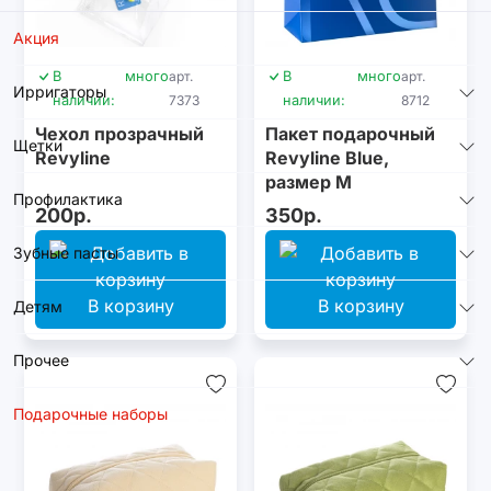
Акция
В
много
арт.
В
много
арт.
Ирригаторы
наличии:
7373
наличии:
8712
Чехол прозрачный
Пакет подарочный
Щетки
Revyline
Revyline Blue,
размер M
Профилактика
200р.
350р.
Зубные пасты
В корзину
В корзину
Детям
Прочее
Подарочные наборы