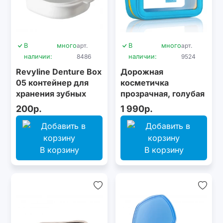
В
много
арт.
В
много
арт.
наличии:
8486
наличии:
9524
Revyline Denture Box
Дорожная
05 контейнер для
косметичка
хранения зубных
прозрачная, голубая
конструкций, белый
200р.
1 990р.
В корзину
В корзину