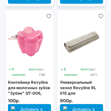
В
много
арт.
В
много
арт.
наличии:
7186
наличии:
6071
Контейнер Revyline
Универсальный
для молочных зубов
чехол Revyline RL
"Зубик" QT-006,
015 для
розовый
электрических
100р.
900р.
зубных щеток,
серый