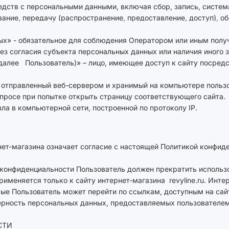
едств с персональными данными, включая сбор, запись, систем
вание, передачу (распространение, предоставление, доступ), о
ных» - обязательное для соблюдения Оператором или иным по
ез согласия субъекта персональных данных или наличия иного з
 (далее Пользователь)» – лицо, имеющее доступ к сайту посре
, отправленный веб-сервером и хранимый на компьютере пользо
просе при попытке открыть страницу соответствующего сайта.
узла в компьютерной сети, построенной по протоколу IP.
нет-магазина означает согласие с настоящей Политикой конфид
и конфиденциальности Пользователь должен прекратить использ
именяется только к сайту интернет-магазина revyline.ru. Интер
орые Пользователь может перейти по ссылкам, доступным на сай
ерность персональных данных, предоставляемых пользователем
СТИ