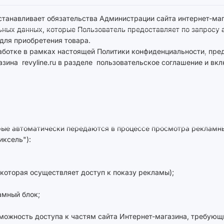
станавливает обязательства Администрации сайта интернет-ма
ых данных, которые Пользователь предоставляет по запросу а
для приобретения товара.
аботке в рамках настоящей Политики конфиденциальности, пр
азина revyline.ru в разделе пользовательское соглашение и 
рые автоматически передаются в процессе просмотра рекламны
иксель"):
которая осуществляет доступ к показу рекламы);
амный блок;
зможность доступа к частям сайта Интернет-магазина, требующ