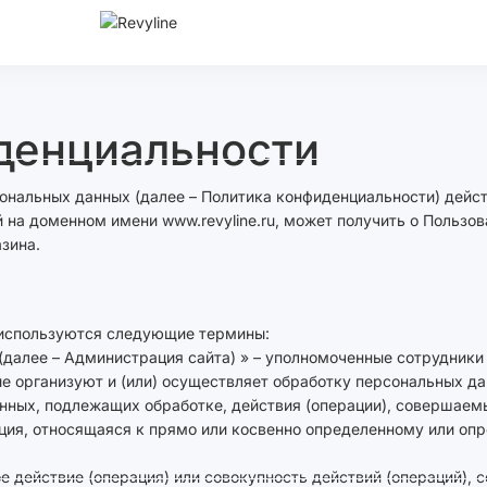
денциальности
нальных данных (далее – Политика конфиденциальности) дейст
й на доменном имени www.revyline.ru, может получить о Пользо
зина.
и используются следующие термины:
 (далее – Администрация сайта) » – уполномоченные сотрудник
организуют и (или) осуществляет обработку персональных дан
нных, подлежащих обработке, действия (операции), совершае
ация, относящаяся к прямо или косвенно определенному или оп
ое действие (операция) или совокупность действий (операций)