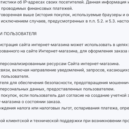
атистики об IP-адресах своих посетителей. Данная информация
и проводимых финансовых платежей.
говоренная выше (история покупок, используемые браузеры и о
сключением случаев, предусмотренных в п.п. 5.2. и 5.3. наст
И ПОЛЬЗОВАТЕЛЯ
истрация сайта интернет-магазина может использовать в целях:
ированного на сайте Интернет-магазина, для оформления заказа
к персонализированным ресурсам Сайта интернет-магазина.
 связи, включая направление уведомлений, запросов, касающих
т пользователя.
ателя для обеспечения безопасности, предотвращения мошеннич
ы персональных данных, предоставленных пользователем.
 покупок, если пользователь дал согласие на создание учетной 
т-магазина о состоянии заказа.
ерждения налога или налоговых льгот, оспаривания платежа, опр
ной клиентской и технической поддержки при возникновении пр