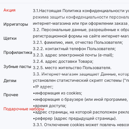
Акция
3.1.Настоящая Политика конфиденциальности у
режима защиты конфиденциальности персональн
интернет-магазина или при оформлении заказа 
Ирригаторы
3.2. Персональные данные, разрешённые к обр
регистрационной формы на сайте интернет-маг
Щетки
3.2.1. фамилию, имя, отчество Пользователя;
3.2.2. контактный телефон Пользователя;
Профилактика
3.2.3. адрес электронной почты (e-mail);
3.2.4. адрес доставки Товара;
Зубные пасты
3.2.5. место жительство Пользователя.
3.3. Интернет-магазин защищает Данные, кото
установлен статистический скрипт системы ("п
Детям
•IP адрес;
•информация из cookies;
Прочее
•информация о браузере (или иной программе, 
•время доступа;
Подарочные наборы
•адрес страницы, на которой расположен рекл
•реферер (адрес предыдущей страницы).
3.3.1. Отключение cookies может повлечь нево