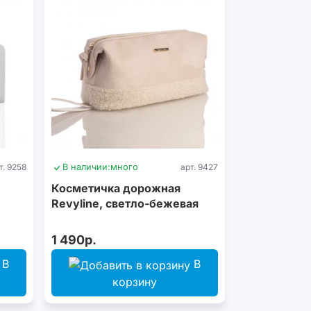
т. 9258
В наличии:
много
арт. 9427
Косметичка дорожная
Revyline, светло-бежевая
1 490р.
В
В
корзину