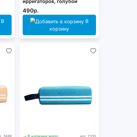
ирригаторов, голубой
490р.
В
В
корзину
т. 7488
В наличии:
мало
арт. 7335