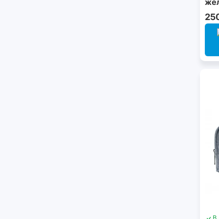
же
25
В