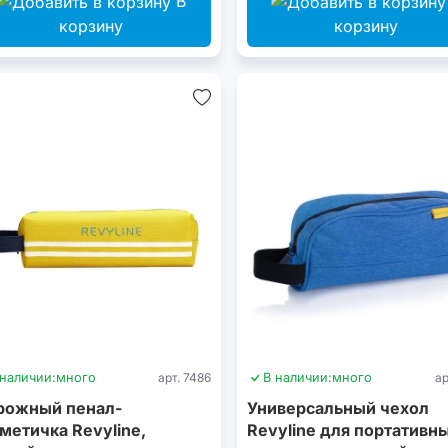
В
корзину
корзину
 наличии:
много
арт. 7486
В наличии:
много
ар
рожный пенал-
Универсальный чехол
метичка Revyline,
Revyline для портативн