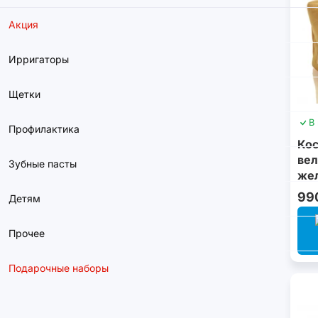
Акция
Ирригаторы
Щетки
В
Профилактика
Ко
вел
Зубные пасты
же
99
Детям
Прочее
Подарочные наборы