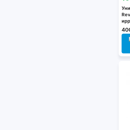
Уни
Rev
ирр
40