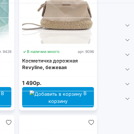
т. 9428
В наличии:
много
арт. 9096
Косметичка дорожная
Revyline, бежевая
1 490р.
В
В
корзину