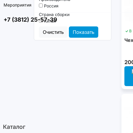
Мероприятия
Россия
Страна сборки
+7 (3812) 25-57-39
Китай
В
Очистить
Показать
Чех
20
Каталог