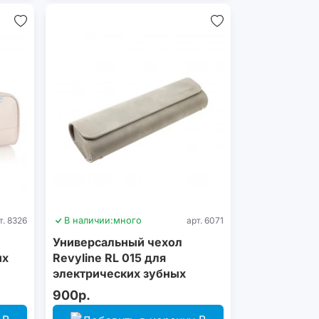
т. 8326
В наличии:
много
арт. 6071
Универсальный чехол
ых
Revyline RL 015 для
электрических зубных
щеток, серый
900р.