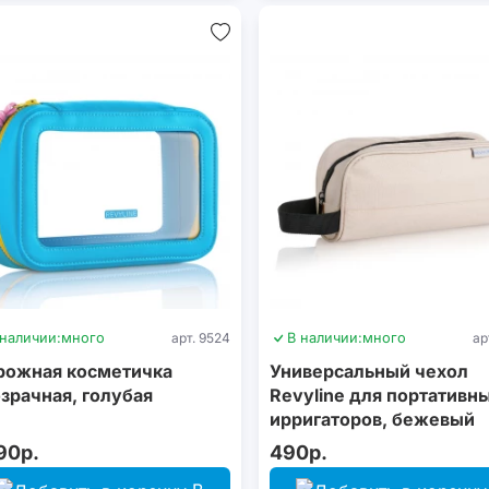
 наличии:
много
арт. 9524
В наличии:
много
ар
рожная косметичка
Универсальный чехол
зрачная, голубая
Revyline для портативн
ирригаторов, бежевый
90р.
490р.