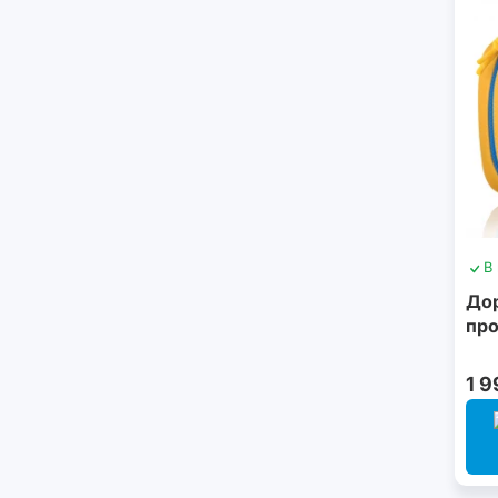
В
До
про
1 9