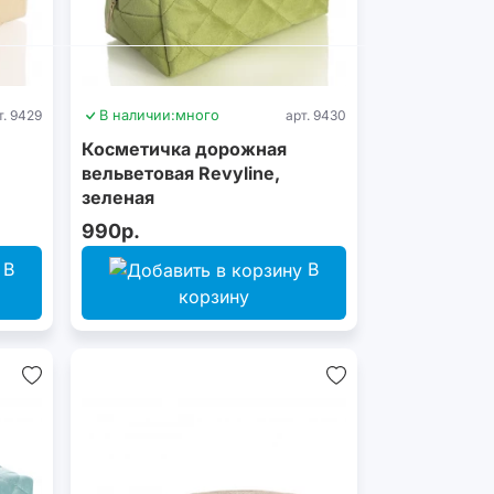
т. 9429
В наличии:
много
арт. 9430
Косметичка дорожная
вельветовая Revyline,
зеленая
990р.
В
В
корзину