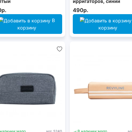
лтый
ирригаторов, синий
0р.
490р.
В
корзину
корзину
 наличии:
мало
арт. 5240
В наличии:
мало
ар