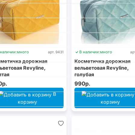
 наличии:
много
арт. 9431
В наличии:
много
ар
сметичка дорожная
Косметичка дорожная
ьветовая Revyline,
вельветовая Revyline,
лтая
голубая
0р.
990р.
В
корзину
корзину