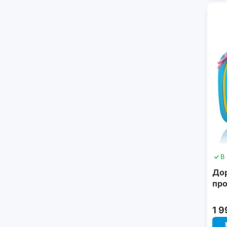
В
До
про
1 9