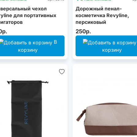
версальный чехол
Дорожный пенал-
yline для портативных
косметичка Revyline,
игаторов
персиковый
0р.
250р.
В
корзину
корзину