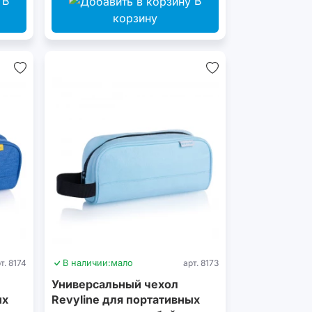
В
В
корзину
т. 8174
В наличии:
мало
арт. 8173
Универсальный чехол
ых
Revyline для портативных