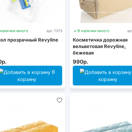
 наличии:
много
арт. 7373
В наличии:
много
ар
ол прозрачный Revyline
Косметичка дорожная
вельветовая Revyline,
бежевая
0р.
990р.
В
корзину
корзину