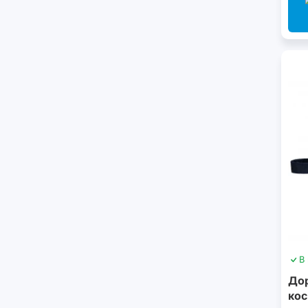
В
До
кос