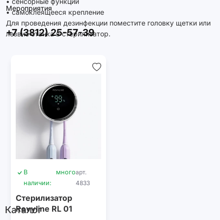
• сенсорные функции
Мероприятия
• самоклеящееся крепление
Для проведения дезинфекции поместите головку щетки или
+7 (3812) 25-57-39
лезвие станка в стерилизатор.
В
много
арт.
наличии:
4833
Стерилизатор
Каталог
Revyline RL 01