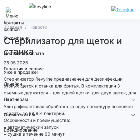
Омск
Контакты
Главная
Новости
О компании
Стерилизатор для щеток и
станка
Доставка и оплата
25.05.2026
Гарантия и сервис
Уже в продаже!
Стерилизатор Revyline предназначен для дезинфекции
Линейки
зубных щеток и станка для бритья. В комплектации 3
съемных держателя – для одной щетки, для двух щеток, для
Партнерам
станка.
Ультрафиолетовая обработка за одну процедуру позволяет
удалять до 99,9% бактерий.
Стоматологам
Особенности и преимущества:
• автоматический запуск
Брендирование
• сушка в течение 60 минут