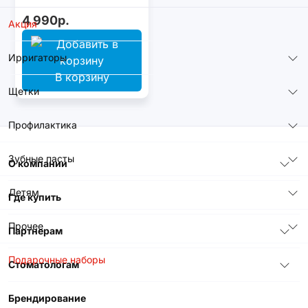
4 990р.
Акция
Ирригаторы
В корзину
Щетки
Профилактика
Зубные пасты
О компании
Детям
Где купить
Прочее
Партнерам
Подарочные наборы
Стоматологам
Брендирование