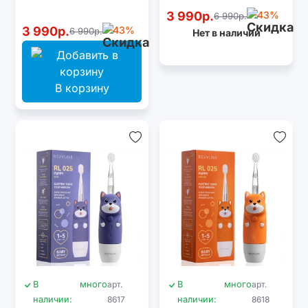
3 990р.
-43%
6 990р.
3 990р.
-43%
6 990р.
Нет в наличии
В корзину
В
много
арт.
В
много
арт.
наличии:
8617
наличии:
8618