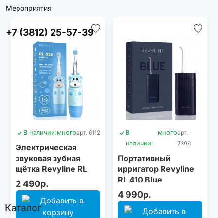
Мероприятия
+7 (3812) 25-57-39
В наличии:
много
арт. 6112
В
много
арт.
наличии:
7396
Электрическая
звуковая зубная
Портативный
щётка Revyline RL
ирригатор Revyline
025 Baby, Blue
RL 410 Blue
2 490р.
4 990р.
Каталог