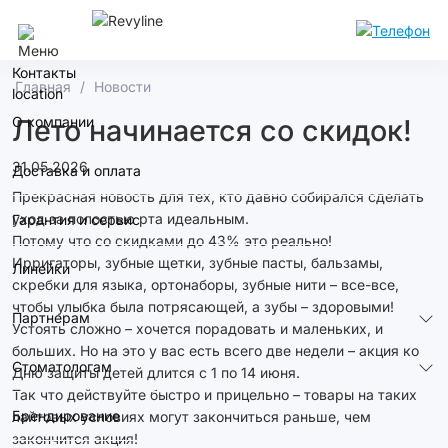
Омск
Контакты
Главная
Новости
О компании
Лето начинается со скидок!
31.05.2026
Доставка и оплата
Прекрасная новость для тех, кто давно собирался сделать
уход за полостью рта идеальным.
Гарантия и сервис
Потому что со скидками до 43% это реально!
Ирригаторы, зубные щетки, зубные пасты, бальзамы,
Линейки
скребки для языка, ортонаборы, зубные нити – все-все,
чтобы улыбка была потрясающей, а зубы – здоровыми!
Партнерам
Устоять сложно – хочется порадовать и маленьких, и
больших. Но на это у вас есть всего две недели – акция ко
Стоматологам
Дню защиты детей длится с 1 по 14 июня.
Так что действуйте быстро и прицельно – товары на таких
Брендирование
лайтовых условиях могут закончиться раньше, чем
закончится акция!