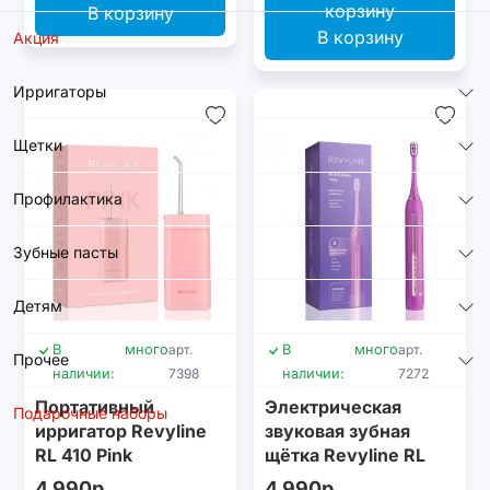
В корзину
В корзину
Акция
Ирригаторы
Щетки
Профилактика
Зубные пасты
Детям
В
много
арт.
В
много
арт.
Прочее
наличии:
7398
наличии:
7272
Портативный
Электрическая
Подарочные наборы
ирригатор Revyline
звуковая зубная
RL 410 Pink
щётка Revyline RL
070 Violet
4 990р.
4 990р.