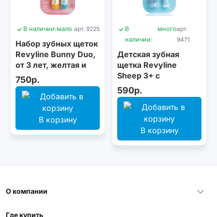
В наличии:
мало
арт. 9225
В
много
арт.
наличии:
9471
Набор зубных щеток
Revyline Bunny Duo,
Детская зубная
от 3 лет, желтая и
щетка Revyline
голубая
Sheep 3+ с
750р.
песочными часами,
590р.
голубая
В корзину
В корзину
О компании
Где купить